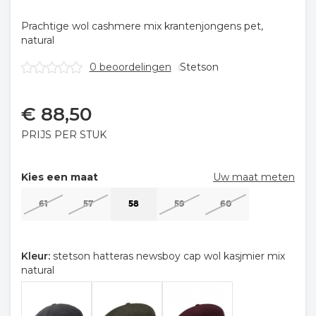
Prachtige wol cashmere mix krantenjongens pet,
natural
0 beoordelingen
Stetson
€
88,50
PRIJS PER STUK
Kies een maat
Uw maat meten
61
57
58
59
60
Kleur:
stetson hatteras newsboy cap wol kasjmier mix
natural