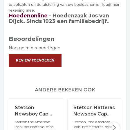
te belichten en de afstelling van uw beeldscherm. Houdt hier
rekening mee.
Hoedenonline
- Hoedenzaak Jos van
Dijck. Sinds 1923 een familiebedrijf.
Beoordelingen
Nog geen beoordelingen
REVIEW TOEVOEGEN
ANDERE BEKEKEN OOK
Stetson
Stetson Hatteras
Newsboy Cap
Newsboy Cap
Hatteras Linnen
Wol Cashmere
Stetson the Amercan
Stetson , the Amercan
Zwart
Mix Black
icon! Het Hatteras-model
icon! Het Hatteras-model