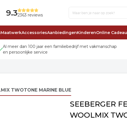
9.3
2363 reviews
n
Maatwerk
Accessories
Aanbiedingen
Kinderen
Online Cadea
Al meer dan 100 jaar een familiebedrijf met vakmanschap
en persoonlijke service
LMIX TWOTONE MARINE BLUE
SEEBERGER F
WOOLMIX TWO