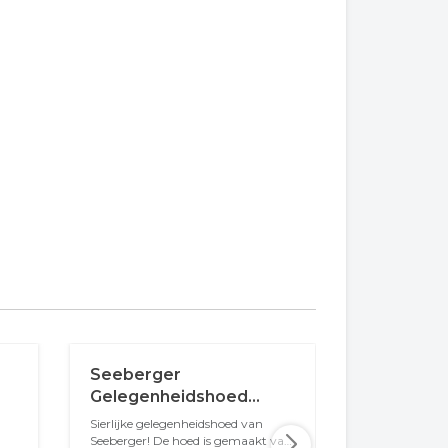
Seeberger
Stetson 
Gelegenheidshoed
Hoedend
Sinamay Mika White
Heritage 
Sierlijke gelegenheidshoed van
Bewaar je hoed
Seeberger! De hoed is gemaakt van
met deze stev