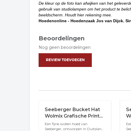
De kleur op de foto kan afwijken van het geleverd
gebruik van studiolampen om het product te belich
beeldscherm. Houdt hier rekening mee.
Hoedenonline
- Hoedenzaak Jos van Dijck. Sin
Beoordelingen
Nog geen beoordelingen
REVIEW TOEVOEGEN
Seeberger Bucket Hat
S
Wolmix Grafische Print
Wo
Bordeaux
M
Een fijne wollen hoed van
Ee
Seeberger, ontworpen in Duitsland
Se