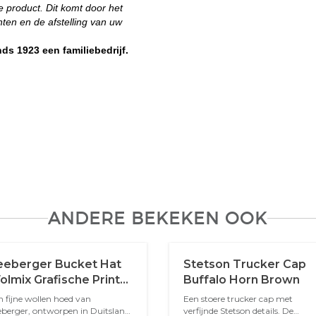
e product. Dit komt door het
ten en de afstelling van uw
ds 1923 een familiebedrijf.
ANDERE BEKEKEN OOK
eeberger Bucket Hat
Stetson Trucker Cap
lmix Grafische Print
Buffalo Horn Brown
arine Blauw
n fijne wollen hoed van
Een stoere trucker cap met
eberger, ontworpen in Duitsland
verfijnde Stetson details. De