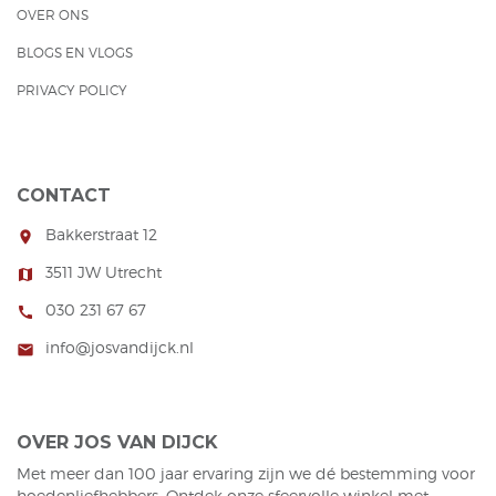
OVER ONS
familiebedrijf.
familiebedrijf.
BLOGS EN VLOGS
PRIVACY POLICY
CONTACT
Bakkerstraat 12
room
3511 JW Utrecht
map
030 231 67 67
call
info@josvandijck.nl
mail
OVER JOS VAN DIJCK
Met meer dan 100 jaar ervaring zijn we dé bestemming voor
hoedenliefhebbers. Ontdek onze sfeervolle winkel met