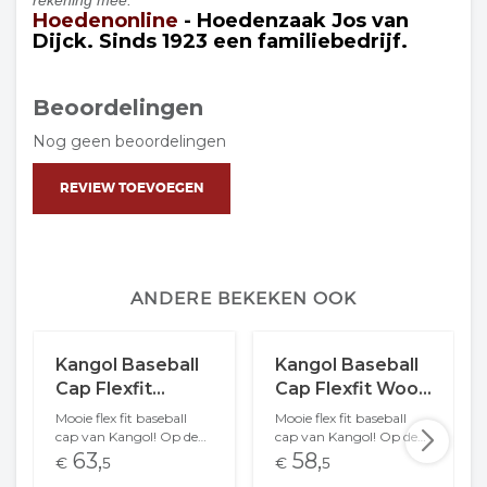
rekening mee.
Hoedenonline
- Hoedenzaak Jos van
Dijck. Sinds 1923 een familiebedrijf.
Beoordelingen
Nog geen beoordelingen
REVIEW TOEVOEGEN
ANDERE BEKEKEN OOK
Kangol Baseball
Kangol Baseball
Cap Flexfit
Cap Flexfit Wool
Leather Patch
Heather Blue
Mooie flex fit baseball
Mooie flex fit baseball
Navy
cap van Kangol! Op de
cap van Kangol! Op de
voorkant het
voorkant het
63,
58,
€
5
€
5
kenmerkende kangaroo
kenmerkende kangaroo