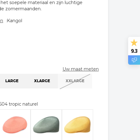
 het soepele materiaal en zijn luchtige
r de zomermaanden.
en
Kangol
9.3
Uw maat meten
LARGE
XLARGE
XXLARGE
504 tropic naturel