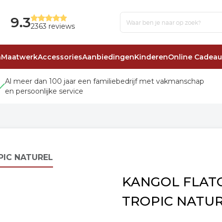
9.3
2363 reviews
n
Maatwerk
Accessories
Aanbiedingen
Kinderen
Online Cadea
Al meer dan 100 jaar een familiebedrijf met vakmanschap
en persoonlijke service
PIC NATUREL
KANGOL FLATC
TROPIC NATU