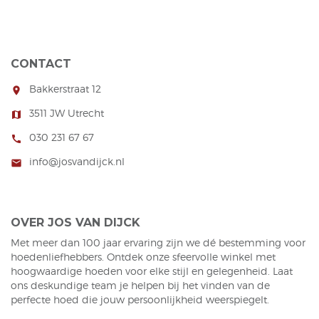
CONTACT
Bakkerstraat 12
room
3511 JW Utrecht
map
030 231 67 67
call
info@josvandijck.nl
mail
OVER JOS VAN DIJCK
Met meer dan 100 jaar ervaring zijn we dé bestemming voor
hoedenliefhebbers. Ontdek onze sfeervolle winkel met
hoogwaardige hoeden voor elke stijl en gelegenheid. Laat
ons deskundige team je helpen bij het vinden van de
perfecte hoed die jouw persoonlijkheid weerspiegelt.