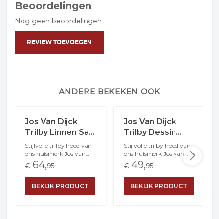
Beoordelingen
Nog geen beoordelingen
REVIEW TOEVOEGEN
ANDERE BEKEKEN OOK
Jos Van Dijck
Jos Van Dijck
Trilby Linnen Salt
Trilby Dessin
And Pepper
Linnen Bruin
Stijlvolle trilby hoed van
Stijlvolle trilby hoed van
Contrast Pdp
Creme
ons huismerk Jos van
ons huismerk Jos van
Dijck. Geproduceerd in
Dijck. Geproduceerd in
64,
49,
€
95
€
95
Toscane, Itali&euml;. De
Toscane, Itali&euml;. De
trilby is van 100% linnen
trilby is van 100% linnen
BEKIJK PRODUCT
BEKIJK PRODUCT
gemaakt, afgewerkt
gemaakt. Aan de
met een contrast band.
binnenkant is de hoed
Aan de binnenkant is de
afgewerkt met een
hoed afgewerkt met een
dunne katoenen voering.