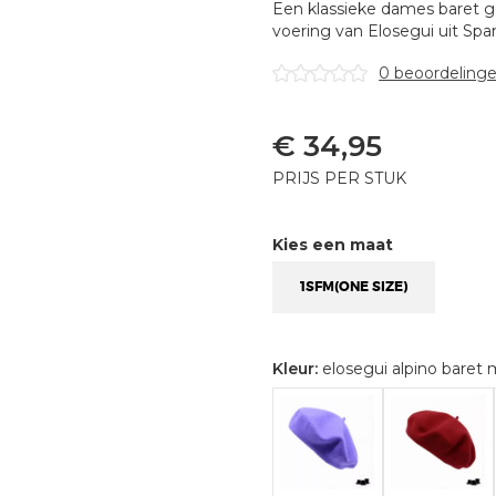
Een klassieke dames baret 
voering van Elosegui uit Span
0 beoordeling
€
34,95
PRIJS PER STUK
Kies een maat
1SFM(ONE SIZE)
Kleur:
elosegui alpino baret 