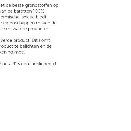
met de beste grondstoffen op
 van de baretten 100%
ermische isolatie biedt,
eze eigenschappen maken de
bele en warme producten.
everde product. Dit komt
roduct te belichten en de
ekening mee.
inds 1923 een familiebedrijf.