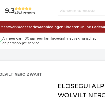
9.3
2363 reviews
n
Maatwerk
Accessories
Aanbiedingen
Kinderen
Online Cadea
Al meer dan 100 jaar een familiebedrijf met vakmanschap
en persoonlijke service
OLVILT NERO ZWART
ELOSEGUI ALP
WOLVILT NER