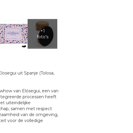
osegui uit Spanje (Tolosa,
nowhow van Elósegui, een van
eïntegreerde processen heeft
t uiteindelijke
chap, samen met respect
urzaamheid van de omgeving,
eit voor de volledige