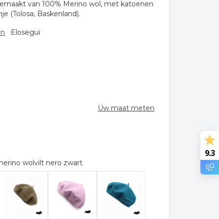
gemaakt van 100% Merino wol, met katoenen
je (Tolosa, Baskenland).
en
Elosegui
Uw maat meten
9.3
merino wolvilt nero zwart