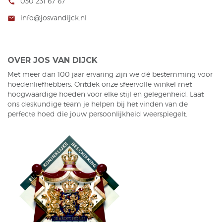
030 231 67 67
call
beeldscherm. Houdt hier
rekening mee.
info@josvandijck.nl
mail
Hoedenonline -
Hoedenzaak Jos van
Dijck. Sinds 1923 een
Familie Bedrijf.
OVER JOS VAN DIJCK
Met meer dan 100 jaar ervaring zijn we dé bestemming voor
hoedenliefhebbers. Ontdek onze sfeervolle winkel met
hoogwaardige hoeden voor elke stijl en gelegenheid. Laat
ons deskundige team je helpen bij het vinden van de
perfecte hoed die jouw persoonlijkheid weerspiegelt.