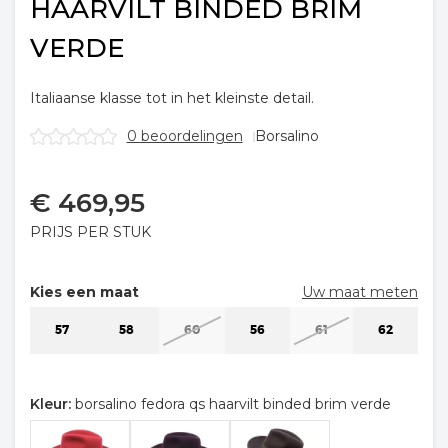
HAARVILT BINDED BRIM
VERDE
Italiaanse klasse tot in het kleinste detail.
0 beoordelingen
Borsalino
€
469,95
PRIJS PER STUK
Kies een maat
Uw maat meten
57
58
60
56
61
62
Kleur:
borsalino fedora qs haarvilt binded brim verde