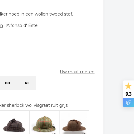
lker hoed in een wollen tweed stof.
en
Alfonso d' Este
Uw maat meten
60
61
9.3
er sherlock wol visgraat ruit grijs