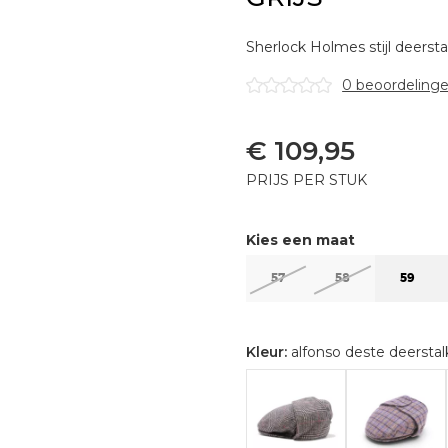
Sherlock Holmes stijl deersta
0 beoordeling
€
109,95
PRIJS PER STUK
Kies een maat
57
58
59
Kleur:
alfonso deste deerstalk