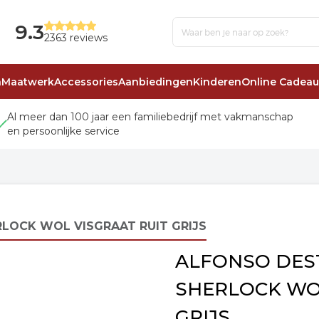
9.3
2363 reviews
n
Maatwerk
Accessories
Aanbiedingen
Kinderen
Online Cadea
Al meer dan 100 jaar een familiebedrijf met vakmanschap
en persoonlijke service
LOCK WOL VISGRAAT RUIT GRIJS
ALFONSO DES
SHERLOCK WOL
GRIJS