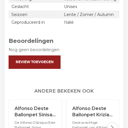
Geslacht
Unisex
Seizoen
Lente / Zomer / Autumn
Geproduceerd in
Italië
Beoordelingen
Nog geen beoordelingen
REVIEW TOEVOEGEN
ANDERE BEKEKEN OOK
Alfonso Deste
Alfonso Deste
Ballonpet Sinisa
Ballonpet Krizia
Linnen En Suede
Linnen Visgraat
De Alfonso D&rsquo;Este
Deze prachtige
2 Tone Beige
Golden Brown
Ballonpet Sinisa
ballonpet van Alfonso