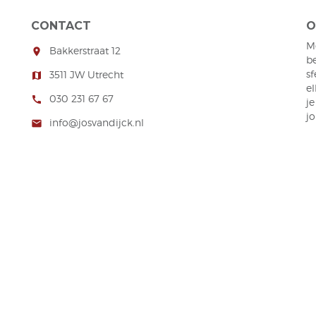
CONTACT
O
M
Bakkerstraat 12
room
b
s
3511 JW Utrecht
map
el
030 231 67 67
call
je
j
info@josvandijck.nl
mail