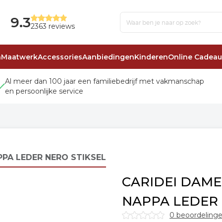
9.3
2363 reviews
n
Maatwerk
Accessories
Aanbiedingen
Kinderen
Online Cadea
Al meer dan 100 jaar een familiebedrijf met vakmanschap
en persoonlijke service
PA LEDER NERO STIKSEL
CARIDEI DAM
NAPPA LEDER 
0 beoordeling