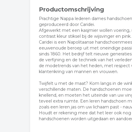
Productomschrijving
Prachtige Nappa lederen dames handschoen
geproduceerd door Caridei.
Afgewerkt met een kasjmier wollen voering, s
contrast kleur stiksel bij de wijsvinger en pink.
Caridei is een Napolitaanse handschoenmeeste
eeuwenoude beroep uit met oneindige passi
sinds 1860. Het bedrijf telt nieuwe generaties
de verfijning en de techniek van het verlede
de modetrends van het heden, met respect v
klantenkring van mannen en vrouwen.
Twijfelt u met de maat? Kom langs in de win
verschillende maten. De handschoenen moet
knellend, en moeten het uiteinde van uw v
teveel extra ruimte. Een leren handschoen
zoals een leren jas om uw lichaam past - nauw
Houdt er rekening mee dat het leer ook nog ui
handschoenen worden uitgedaan en aandoen 