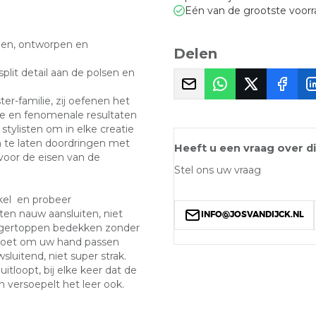
Eén van de grootste voor
en, ontworpen en
Delen
plit detail aan de polsen en
r-familie, zij oefenen het
e en fenomenale resultaten
 stylisten om in elke creatie
n te laten doordringen met
Heeft u een vraag over d
oor de eisen van de
Stel ons uw vraag
kel en probeer
en nauw aansluiten, niet
INFO@JOSVANDIJCK.NL
ingertoppen bedekken zonder
 moet om uw hand passen
sluitend, niet super strak.
tloopt, bij elke keer dat de
versoepelt het leer ook.