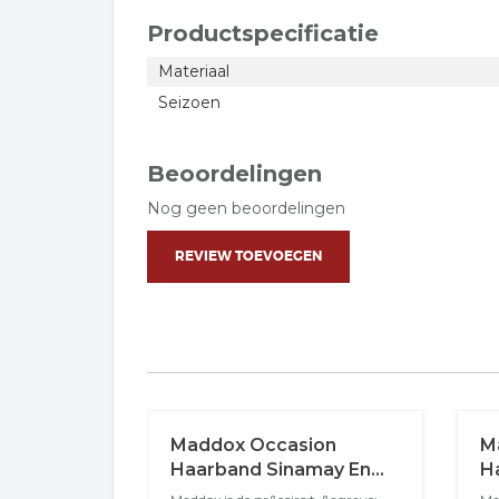
Productspecificatie
Materiaal
Seizoen
Beoordelingen
Nog geen beoordelingen
REVIEW TOEVOEGEN
Maddox Occasion
M
Haarband Sinamay En
H
Buntal Salie
V