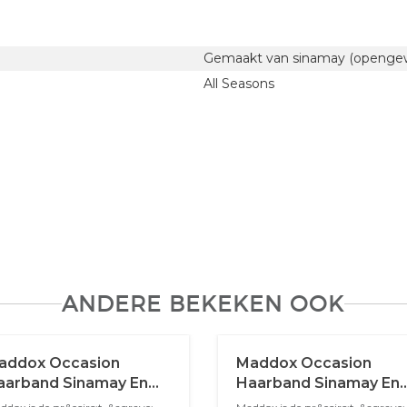
Gemaakt van sinamay (opengewe
All Seasons
ANDERE BEKEKEN OOK
addox Occasion
Maddox Occasion
aarband Sinamay En
Haarband Sinamay En
eren Champagne
Buntal Magenta