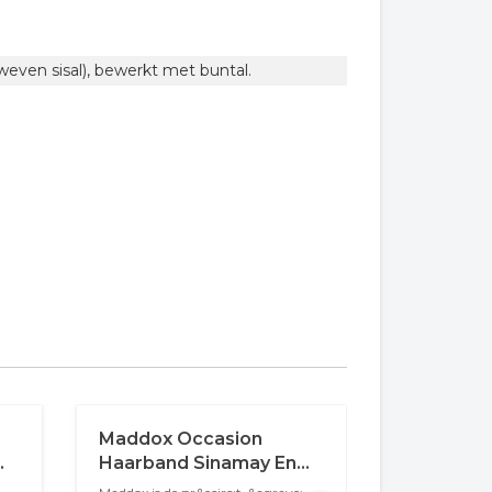
ven sisal), bewerkt met buntal.
Maddox Occasion
Maddox S
Haarband Sinamay En
Disc Oval
Buntal Bluebell
Magenta