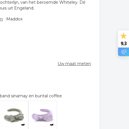
dochterlijn, van het beroemde Whiteley. Dé
is uit Engeland.
en
Maddox
9.3
Uw maat meten
band sinamay en buntal coffee