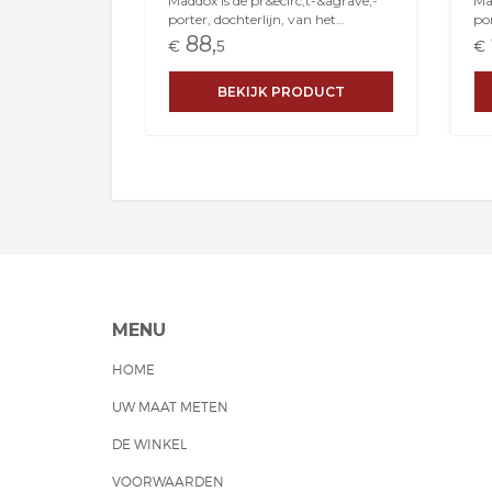
Maddox is de pr&ecirc;t-&agrave;-
Mad
porter, dochterlijn, van het
por
beroemde Whiteley. D&eacute;
be
88,
€
5
€
gelegenheidshoeden-modehuis uit
ge
Engeland. Deze producten zijn qua
En
BEKIJK PRODUCT
design helemaal Whiteley, doordat
de
de productie in Azie is gedaan zijn
de 
de hoeden qua prijs zeer bereikbaar.
de 
Gemaakt van sinamay
Ge
(opengeweven sisal), bewerkt met
(o
buntal. Geschikt voor bijna elke
een
hoofdmaat. De kleur op de foto kan
vo
afwijken van het geleverde product.
op
Dit komt door het gebruik van
ge
studiolampen om het product te
he
belichten en de afstelling van uw
het
beeldscherm. Houdt hier rekening
af
mee. Hoedenonline - Hoedenzaak
Ho
MENU
Jos van Dijck. Sinds 1923 een
Ho
familiebedrijf.
van
HOME
fam
UW MAAT METEN
DE WINKEL
VOORWAARDEN