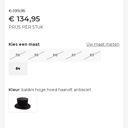
€
199,95
€
134,95
PRIJS PER STUK
Kies een maat
Uw maat meten
58
59
60
61
63
64
Kleur:
baldini hoge hoed haarvilt antraciet