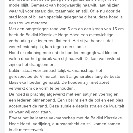
mode blijft. Gemaakt van hoogwaardig haarvilt, laat hij zien
waar wij voor staan: duurzaamheid en stijl. Of je nu door de
stad loopt of bij een speciale gelegenheid bent, deze hoed is
een trouwe metgezel.
Met een omgeslagen rand van 5 cm en een kroon van 15 cm
heeft de Baldini Klassieke Hoge Hoed een evenwichtige
verhouding die iedereen flatteert. Het stijve haarvilt, dat
weersbestendig is, kan tegen een stootje.
Houd er rekening mee dat de hoeden mogelijk wat kleiner
vallen door het gebruik van stijf haarvilt. Dit kan van invloed
zijn op het draagcomfort.
Baldini staat voor ambachtelijk vakmanschap. Het
gerespecteerde Vimercati heeft al generaties lang de beste
klassieke hoeden gemaakt. De hoeden zijn met aprêt
verwerkt om de vorm te behouden.
De hoed is prachtig afgewerkt met een satijnen voering en
een lederen binnenband. Een ribslint siert de bol en een bies
accentueert de rand. Deze subtiele details stralen de kwaliteit
uit waar wij voor staan.
Ervaar het Italiaanse vakmanschap met de Baldini Klassieke
Hoge Hoed. Verfijning, duurzaamheid en stijl komen samen
in dit meesterwerk.