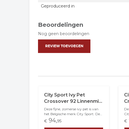
Geproduceerd in
Beoordelingen
Nog geen beoordelingen
REVIEW TOEVOEGEN
City Sport Ivy Pet
Ci
Crossover 92 Linnenmix
Cr
Streepjes Pistache
V
Deze fijne, zomerse ivy pet is van
Dez
het Belgische merk City Sport. De
Ci
pet is gemaakt van 50% linnen en
ge
94,
€
95
€
50% katoen met een katoenen
mod
voering en een stevige klep. Het
co