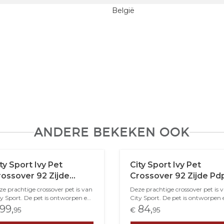
België
ANDERE BEKEKEN OOK
ty Sport Ivy Pet
City Sport Ivy Pet
ossover 92 Zijde
Crossover 92 Zijde Pd
isgraat Jeans Blauw
Zwart Beige
e prachtige crossover pet is van
Deze prachtige crossover pet is 
ty Sport. De pet is ontworpen en
City Sport. De pet is ontworpen 
produceerd in Belgi&euml;. Het
geproduceerd in Belgi&euml;. He
99,
84,
95
€
95
el van de crossover is een
model van de crossover is een
mbinatie van een klassieke pet en
combinatie van een klassieke pet