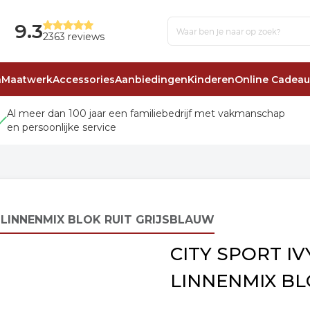
9.3
2363 reviews
n
Maatwerk
Accessories
Aanbiedingen
Kinderen
Online Cadea
Al meer dan 100 jaar een familiebedrijf met vakmanschap
en persoonlijke service
 LINNENMIX BLOK RUIT GRIJSBLAUW
CITY SPORT I
LINNENMIX BL