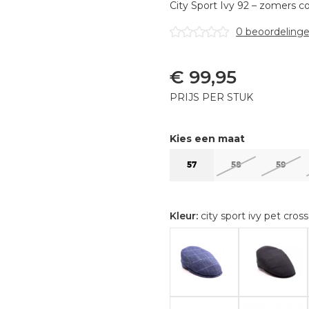
City Sport Ivy 92 – zomers com
0 beoordeling
€
99,95
PRIJS PER STUK
Kies een maat
57
58
59
Kleur:
city sport ivy pet cros