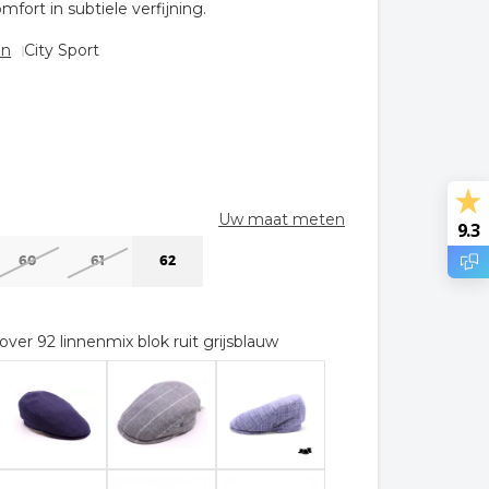
fort in subtiele verfijning.
en
City Sport
Uw maat meten
9.3
60
61
62
sover 92 linnenmix blok ruit grijsblauw