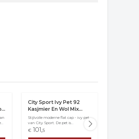
City Sport Ivy Pet 92
City Sport
p
Kasjmier En Wol Mix
Crossove
Dessin Beige Zwart
Tweed Zij
van
Stijlvolle moderne flat cap - ivy pet
De City Sport
Spikkel Gr
en
van City Sport. De pet is
Summer Tweed 
t
ontworpen en geproduceerd in
zomerpet met 
101,
99,
€
5
€
95
Belgi&euml;. Het materiaal van de
Dit model van
 en
pet t is gemaakt van 88% wol, 8%
City Sport co