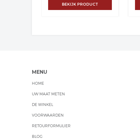
BEKIJK PRODUCT
crossover model is een combinatie
ee
van een klassieke pet en een
zij
moderne ivy pet. Deze kwaliteit is
kat
ideaal voor het zomerse weer en
id
garandeert een prettig
ga
draagcomfort. De kleur op de foto
dr
kan afwijken van het geleverde
ka
product. Dit komt door het gebruik
pr
van studiolampen om het product
va
te belichten en de afstelling van uw
te 
beeldscherm. Houdt hier rekening
be
mee. Hoedenonline - Hoedenzaak
me
Jos van Dijck. Sinds 1923 een
Jos
MENU
Familie Bedrijf.
Fam
HOME
UW MAAT METEN
DE WINKEL
VOORWAARDEN
RETOURFORMULIER
BLOG